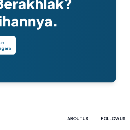
Berakhlak?
lihannya.
an
egera
ABOUT US
FOLLOW US