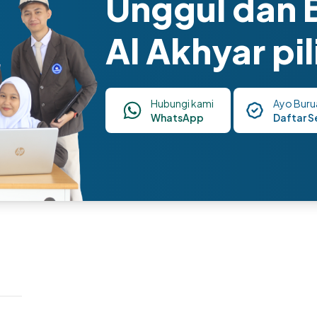
Unggul dan 
Al Akhyar pi
Hubungi kami
Ayo Buru
WhatsApp
Daftar S