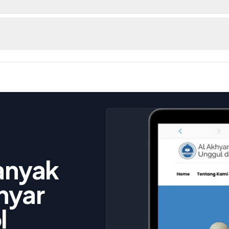
banyak
hyar
l