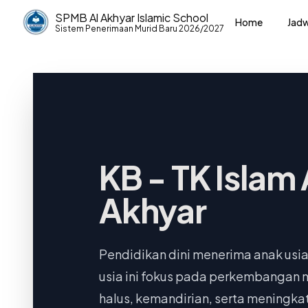
SPMB Al Akhyar Islamic School
Home
Jadw
Sistem Penerimaan Murid Baru
2026/2027
KB - TK Islam 
Akhyar
Pendidikan dini menerima anak usia
usia ini fokus pada perkembangan m
halus, kemandirian, serta mening