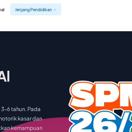
al
Jenjang Pendidikan
Al
 3-6 tahun. Pada
otorik kasar dan
katkan kemampuan